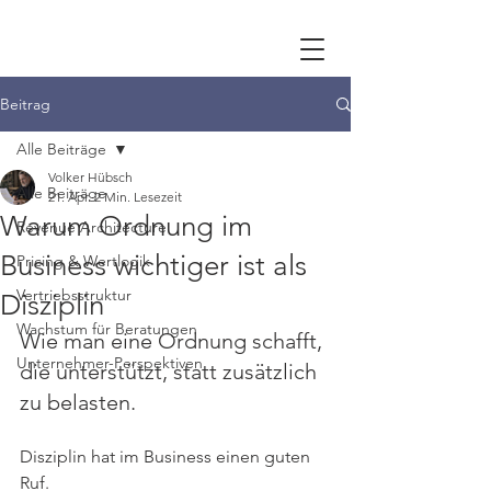
Beitrag
Alle Beiträge
Volker Hübsch
Alle Beiträge
21. Apr.
2 Min. Lesezeit
Warum Ordnung im
Revenue Architecture
Business wichtiger ist als
Pricing & Wertlogik
Vertriebsstruktur
Disziplin
Wachstum für Beratungen
Wie man eine Ordnung schafft, 
Unternehmer-Perspektiven
die unterstützt, statt zusätzlich 
zu belasten.
Disziplin hat im Business einen guten 
Ruf.