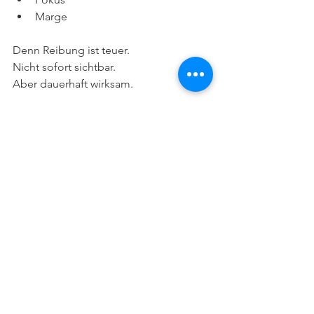
Marge
Denn Reibung ist teuer.
Nicht sofort sichtbar.
Aber dauerhaft wirksam.
Fazit
Disziplin ist wichtig.
Aber sie ist nicht der Anfang.
Sie ist der Verstärker.
Die eigentliche Grundlage ist Ordnung.
Denn:
Disziplin sorgt dafür, dass Dinge getan 