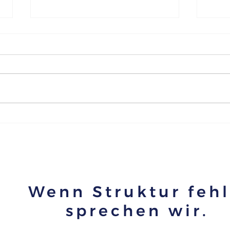
Warum gute Beratungen im
Waru
Wachstum langsamer werden
gute
wach
Wenn Struktur fehl
sprechen wir.