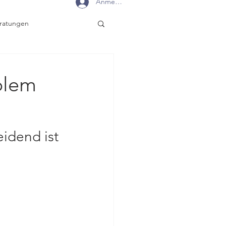
Anmelden
ratungen
blem
idend ist