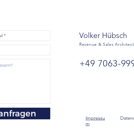
Volker Hübsch
Revenue & Sales Architec
+49 7063-99
anfragen
Impressu
Daten
m