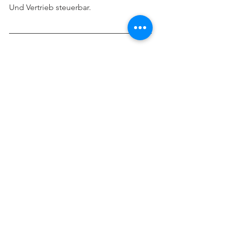
Und Vertrieb steuerbar.
Wenn Sie prüfen möchten, ob Ihre 
Angebots- und Vertriebsstruktur 
belastbar ist oder historisch 
gewachsen, sprechen wir.
Alle ansehen
Aktuelle Beiträge