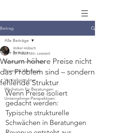
Beitrag
Alle Beiträge
Volker Hübsch
Alle Beiträge
25. Feb.
2 Min. Lesezeit
Warum höhere Preise nicht
Revenue Architecture
das Problem sind – sondern
Pricing & Wertlogik
Vertriebsstruktur
fehlende Struktur
Wachstum für Beratungen
Wenn Preise isoliert 
Unternehmer-Perspektiven
gedacht werden:
Typische strukturelle 
Schwächen in Beratungen
Revenue entsteht aus 